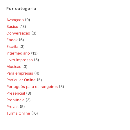
Por categoria
Avançado
9
9
Básico
18
18
produtos
Conversação
3
3
produtos
Ebook
6
6
produtos
Escrita
3
3
produtos
Intermediário
13
13
produtos
Livro impresso
5
5
produtos
Músicas
3
3
produtos
Para empresas
4
4
produtos
Particular Online
5
5
produtos
Português para estrangeiros
3
3
produtos
Presencial
3
3
produtos
Pronúncia
3
3
produtos
Provas
5
5
produtos
Turma Online
10
10
produtos
produtos