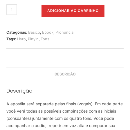
Guia
ADICIONAR AO CARRINHO
de
pronúncia
chinesa
Categorias:
Básico
,
Ebook
,
Pronúncia
quantidade
Tags:
Livro
,
Pinyin
,
Tons
DESCRIÇÃO
Descrição
A apostila será separada pelas finais (vogais). Em cada parte
você verá todas as possíveis combinações com as iniciais
(consoantes) juntamente com os quatro tons. Você pode
acompanhar o áudio, repetir em voz alta e comparar sua