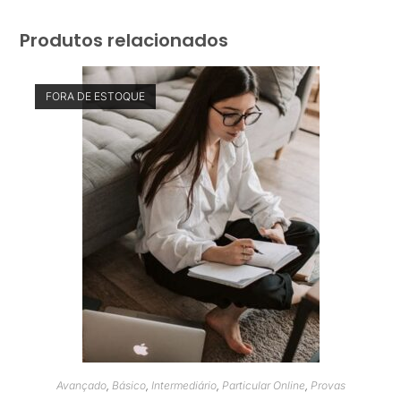
Produtos relacionados
FORA DE ESTOQUE
Avançado
,
Básico
,
Intermediário
,
Particular Online
,
Provas