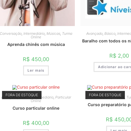
Conversação
,
Intermediário
,
Músicas
,
Turma
Avançado
,
Básico
,
Intermed
Online
Baralho com todos os n
Aprenda chinês com música
R$
2,00
R$
450,00
Adicionar ao car
Ler mais
FORA DE ESTOQUE
FORA DE ESTOQUE
Avançado
,
Básico
,
Intermediário
,
Particular
Intermediário
,
Provas
,
Tu
Online
Curso preparatório 
Curso particular online
R$
450,0
R$
400,00
Ler mais