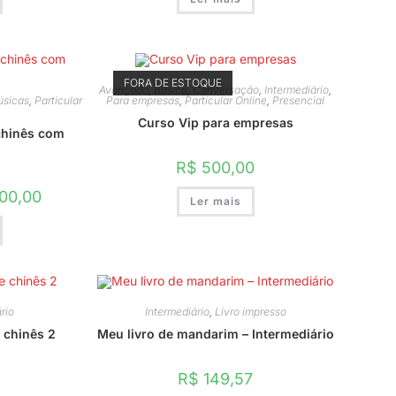
FORA DE ESTOQUE
Avançado
,
Básico
,
Conversação
,
Intermediário
,
sicas
,
Particular
Para empresas
,
Particular Online
,
Presencial
Curso Vip para empresas
chinês com
R$
500,00
O
00,00
Ler mais
preço
l
atual
é:
00,00.
R$ 900,00.
rio
Intermediário
,
Livro impresso
 chinês 2
Meu livro de mandarim – Intermediário
R$
149,57