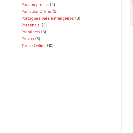
Para empresas
4
4
produtos
Particular Online
5
5
produtos
Português para estrangeiros
3
3
produtos
Presencial
3
3
produtos
Pronúncia
3
3
produtos
Provas
5
5
produtos
Turma Online
10
10
produtos
produtos