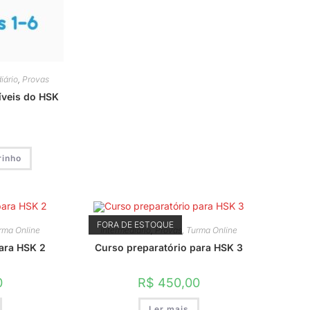
iário
,
Provas
íveis do HSK
rinho
FORA DE ESTOQUE
rma Online
Intermediário
,
Provas
,
Turma Online
para HSK 2
Curso preparatório para HSK 3
0
R$
450,00
Ler mais