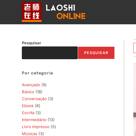
Ir
para
o
conteúdo
Pesquisar
PESQUISAR
Por categoria
Avançado
9
9
Básico
18
18
produtos
Conversação
3
3
produtos
Ebook
6
6
produtos
Escrita
3
3
produtos
Intermediário
13
13
produtos
Livro impresso
5
5
produtos
Músicas
3
3
produtos