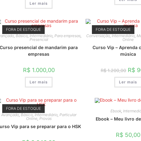
Ler mais
FORA DE ESTOQUE
FORA DE ESTOQUE
vançado
,
Básico
,
Intermediário
,
Para empresas
,
Conversação
,
Intermediário
,
Mú
Presencial
Online
Curso presencial de mandarim para
Curso Vip – Aprenda 
empresas
música
O
R$
1.000,00
R$
9
R$
1.200,00
preço
origina
Ler mais
Ler mais
era:
R$ 1.2
FORA DE ESTOQUE
Ebook
,
Intermediá
Avançado
,
Básico
,
Intermediário
,
Particular
Online
,
Provas
Ebook – Meu livro de
urso Vip para se preparar para o HSK
R$
50,00