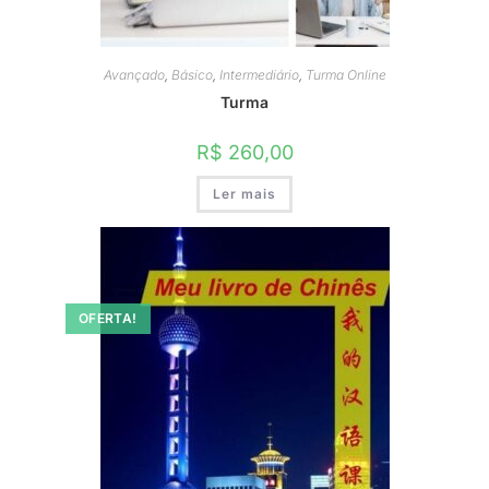
Avançado
,
Básico
,
Intermediário
,
Turma Online
Turma
R$
260,00
Ler mais
OFERTA!