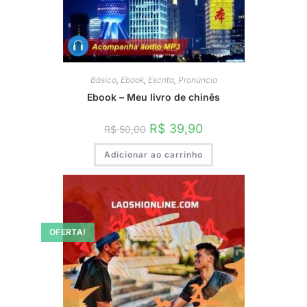
Básico
,
Ebook
,
Escrita
,
Pronúncia
Ebook – Meu livro de chinês
O
O
R$
39,90
R$
50,00
preço
preço
original
atual
Adicionar ao carrinho
era:
é:
R$ 50,00.
R$ 39,90.
OFERTA!