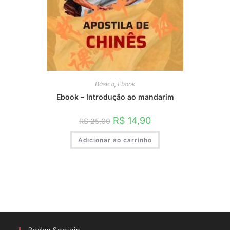
Básico
,
Ebook
Ebook – Introdução ao mandarim
O
O
R$
14,90
R$
25,00
preço
preço
original
atual
Adicionar ao carrinho
era:
é:
R$ 25,00.
R$ 14,90.