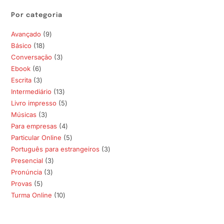
Por categoria
Avançado
9
9
Básico
18
18
produtos
Conversação
3
3
produtos
Ebook
6
6
produtos
Escrita
3
3
produtos
Intermediário
13
13
produtos
Livro impresso
5
5
produtos
Músicas
3
3
produtos
Para empresas
4
4
produtos
Particular Online
5
5
produtos
Português para estrangeiros
3
3
produtos
Presencial
3
3
produtos
Pronúncia
3
3
produtos
Provas
5
5
produtos
Turma Online
10
10
produtos
produtos