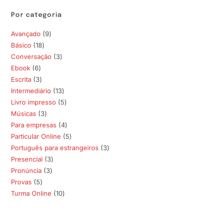
Por categoria
Avançado
9
9
Básico
18
18
produtos
Conversação
3
3
produtos
Ebook
6
6
produtos
Escrita
3
3
produtos
Intermediário
13
13
produtos
Livro impresso
5
5
produtos
Músicas
3
3
produtos
Para empresas
4
4
produtos
Particular Online
5
5
produtos
Português para estrangeiros
3
3
produtos
Presencial
3
3
produtos
Pronúncia
3
3
produtos
Provas
5
5
produtos
Turma Online
10
10
produtos
produtos