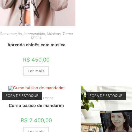
Conversação
,
Intermediário
,
Músicas
,
Turma
Online
Aprenda chinês com música
R$
450,00
Ler mais
FORA DE ESTOQUE
FORA DE ESTOQUE
Básico
,
Turma Online
Curso básico de mandarim
R$
2.400,00
Ler mais