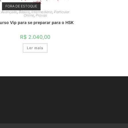
FORA DE ESTOQUE
Avançado
,
Básico
,
Intermediário
,
Particular
Online
,
Provas
urso Vip para se preparar para o HSK
R$
2.040,00
Ler mais