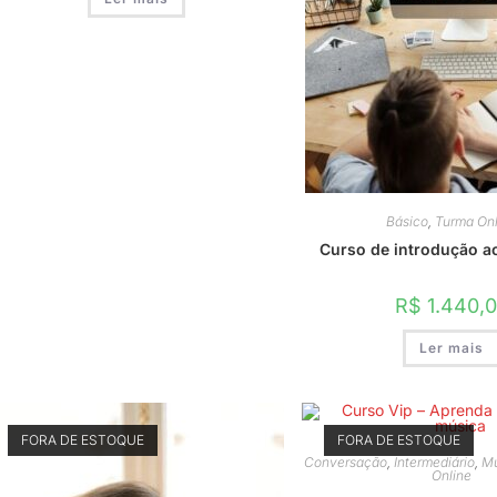
Básico
,
Turma Onl
Curso de introdução 
R$
1.440,
Ler mais
FORA DE ESTOQUE
FORA DE ESTOQUE
Conversação
,
Intermediário
,
Mú
Online