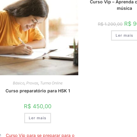
Curso Vip – Aprenda 
música
O
R$
9
R$
1.200,00
preço
origina
Ler mais
era:
R$ 1.2
Básico
,
Provas
,
Turma Online
Curso preparatório para HSK 1
R$
450,00
Ler mais