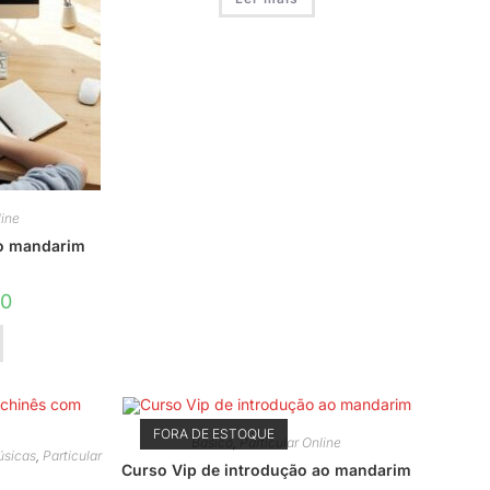
ine
ao mandarim
00
FORA DE ESTOQUE
Básico
,
Particular Online
sicas
,
Particular
Curso Vip de introdução ao mandarim