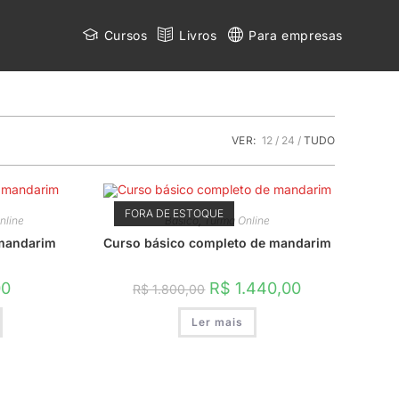
Cursos
Livros
Para empresas
VER:
12
24
TUDO
FORA DE ESTOQUE
nline
Básico
,
Turma Online
mandarim
Curso básico completo de mandarim
O
O
00
R$
1.440,00
R$
1.800,00
preço
preço
original
atual
Ler mais
era:
é:
R$ 1.800,00.
R$ 1.440,00.