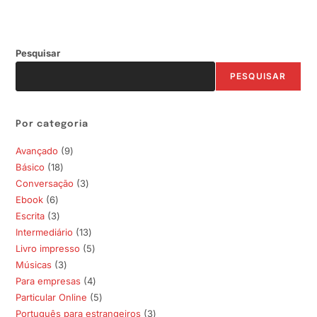
Pesquisar
PESQUISAR
Por categoria
Avançado
9
9
Básico
18
18
produtos
Conversação
3
3
produtos
Ebook
6
6
produtos
Escrita
3
3
produtos
Intermediário
13
13
produtos
Livro impresso
5
5
produtos
Músicas
3
3
produtos
Para empresas
4
4
produtos
Particular Online
5
5
produtos
Português para estrangeiros
3
3
produtos