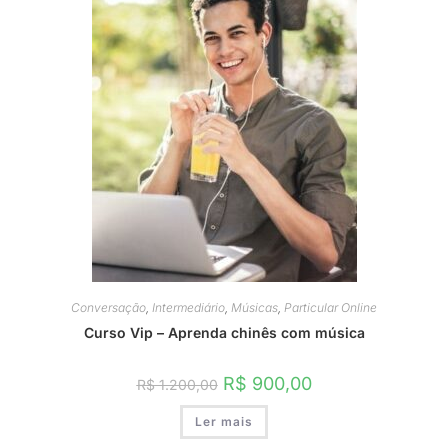
Conversação
,
Intermediário
,
Músicas
,
Particular Online
Curso Vip – Aprenda chinês com música
O
O
R$
900,00
R$
1.200,00
preço
preço
original
atual
Ler mais
era:
é:
R$ 1.200,00.
R$ 900,00.