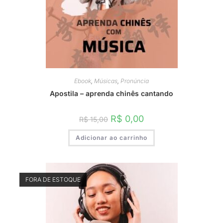
Ebook
,
Músicas
,
Pronúncia
Apostila – aprenda chinês cantando
O
O
R$
0,00
R$
15,00
preço
preço
original
atual
Adicionar ao carrinho
era:
é:
R$ 15,00.
R$ 0,00.
FORA DE ESTOQUE