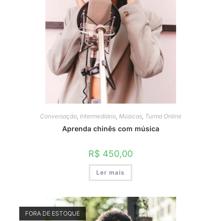
Conversação
,
Intermediário
,
Músicas
,
Turma Online
Aprenda chinês com música
R$
450,00
Ler mais
FORA DE ESTOQUE