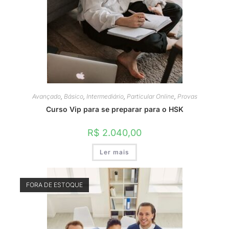
Avançado
,
Básico
,
Intermediário
,
Particular Online
,
Provas
Curso Vip para se preparar para o HSK
R$
2.040,00
Ler mais
FORA DE ESTOQUE