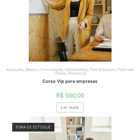
Avançado
,
Básico
,
Conversação
,
Intermediário
,
Para empresas
,
Particular
Online
,
Presencial
Curso Vip para empresas
R$
500,00
Ler mais
FORA DE ESTOQUE