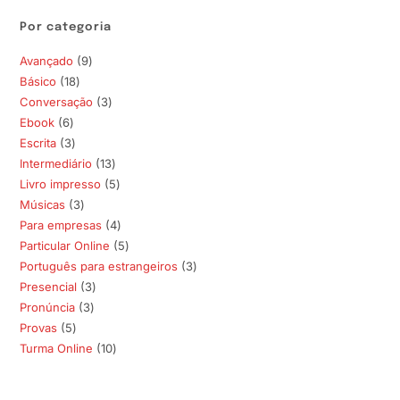
Por categoria
Avançado
9
9
Básico
18
18
produtos
Conversação
3
3
produtos
Ebook
6
6
produtos
Escrita
3
3
produtos
Intermediário
13
13
produtos
Livro impresso
5
5
produtos
Músicas
3
3
produtos
Para empresas
4
4
produtos
Particular Online
5
5
produtos
Português para estrangeiros
3
3
produtos
Presencial
3
3
produtos
Pronúncia
3
3
produtos
Provas
5
5
produtos
Turma Online
10
10
produtos
produtos