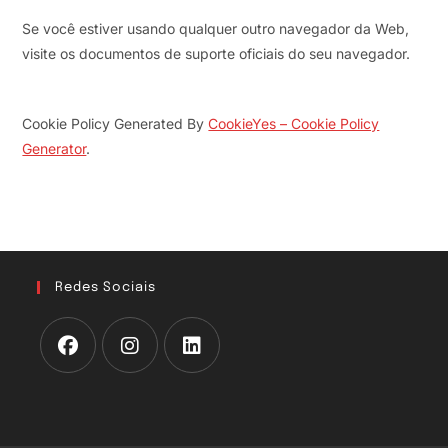
Se você estiver usando qualquer outro navegador da Web,
visite os documentos de suporte oficiais do seu navegador.
Cookie Policy Generated By
CookieYes – Cookie Policy
Generator
.
Redes Sociais
Abre
Abre
Abre
em
em
em
uma
uma
uma