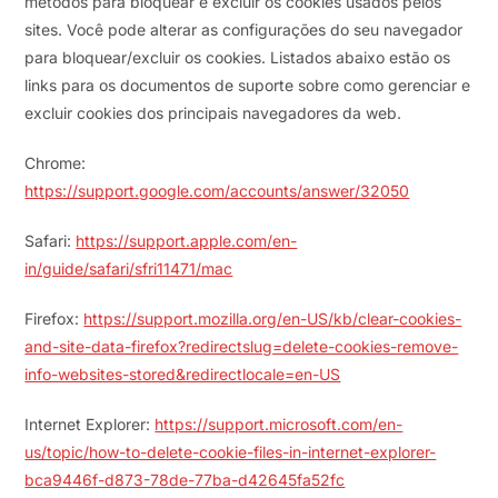
métodos para bloquear e excluir os cookies usados pelos
sites. Você pode alterar as configurações do seu navegador
para bloquear/excluir os cookies. Listados abaixo estão os
links para os documentos de suporte sobre como gerenciar e
excluir cookies dos principais navegadores da web.
Chrome:
https://support.google.com/accounts/answer/32050
Safari:
https://support.apple.com/en-
in/guide/safari/sfri11471/mac
Firefox:
https://support.mozilla.org/en-US/kb/clear-cookies-
and-site-data-firefox?redirectslug=delete-cookies-remove-
info-websites-stored&redirectlocale=en-US
Internet Explorer:
https://support.microsoft.com/en-
us/topic/how-to-delete-cookie-files-in-internet-explorer-
bca9446f-d873-78de-77ba-d42645fa52fc