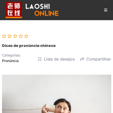
Ir
para
o
conteúdo
Dicas de pronúncia chinesa
Categorias:
Lista de desejos
Compartilhar
Pronúncia