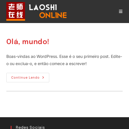
Ir
para
o
conteúdo
Olá, mundo!
Boas-vindas ao WordPress. Esse é o seu primeiro post. Edite-
o ou exclua-o, e então comece a escrever!
Olá,
Continue Lendo
Mundo!
Redes Sociais